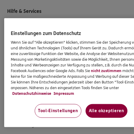
Hilfe & Services
E-Mail schreiben
Einstellungen zum Datenschutz
Schaden melden
Wenn Sie auf "Alle akzeptieren" klicken, stimmen Sie der Speicherung 
Erstkontaktinformationen
und ähnlichen Technologien (Tools) auf Ihrem Gerät zu. Dadurch ermö
eine zuverlässige Funktion der Website, die Analyse der Websitenutzun
EU-Offenlegungsvereinbarung
Messung von Marketingaktivitäten sowie die Möglichkeit, Ihnen persona
Inhalte und Werbeanzeigen zur Verfügung zu stellen, z.B. durch die N
Datenverarbeitung
Facebook Audiences oder Google Ads. Falls Sie
nicht zustimmen
möchten
keine für Sie maßgeschneiderte Anpassung und Werbung auf dieser Se
Das könnte Sie auch interessieren
Sie können Ihre Entscheidungen jederzeit über den Button "Tool-Eins
anpassen. Näheres zu den eingesetzten Tools finden Sie unter
Datenschutzhinweise
Impressum
Unsere Agentur
Standorte
Tool-Einstellungen
Alle akzeptieren
Sponsoring
Altersvorsorge